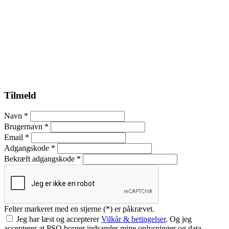
Tilmeld
Navn
*
Brugernavn
*
Email
*
Adgangskode
*
Bekræft adgangskode
*
Felter markeret med en stjerne (*) er påkrævet.
Jeg har læst og accepterer
Vilkår & betingelser
. Og jeg
accepterer at PSO borger indsamler mine oplysninger og data.