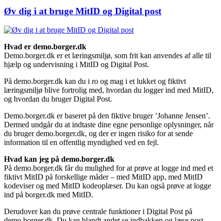
Øv dig i at bruge MitID og Digital post
Hvad er demo.borger.dk
Demo.borger.dk er et læringsmiljø, som frit kan anvendes af alle til
hjælp og undervisning i MitID og Digital Post.
På demo.borger.dk kan du i ro og mag i et lukket og fiktivt
læringsmiljø blive fortrolig med, hvordan du logger ind med MitID,
og hvordan du bruger Digital Post.
Demo.borger.dk er baseret på den fiktive bruger ’Johanne Jensen’.
Dermed undgår du at indtaste dine egne personlige oplysninger, når
du bruger demo.borger.dk, og der er ingen risiko for at sende
information til en offentlig myndighed ved en fejl.
Hvad kan jeg på demo.borger.dk
På demo.borger.dk får du mulighed for at prøve at logge ind med et
fiktivt MitID på forskellige måder – med MitID app, med MitID
kodeviser og med MitID kodeoplæser. Du kan også prøve at logge
ind på borger.dk med MitID.
Derudover kan du prøve centrale funktioner i Digital Post på
demo.borger.dk. Du kan blandt andet se indbakken og læse post,