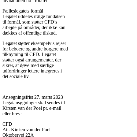
invitationen ud i foråret.
Fælleslegatets formål
Legatet uddeles ifølge fundatsen
til formål, som støtter CFD’s
arbejde på områder, der ikke kan
dækkes af offentlige tilskud.
Legatet støtter eksempelvis rejser
for beboere og andre borgere med
tilknytning til CFD. Legatet
støtter også arrangementer, der
sikrer, at døve med særlige
udfordringer lettere integreres i
det sociale liv.
Ansøgningsfrist 27. marts 2023
Legatansøgninger skal sendes til
Kirsten van der Poel pr. e-mail
eller brev:
CFD
Att. Kirsten van der Poel
Oktobervej 22A