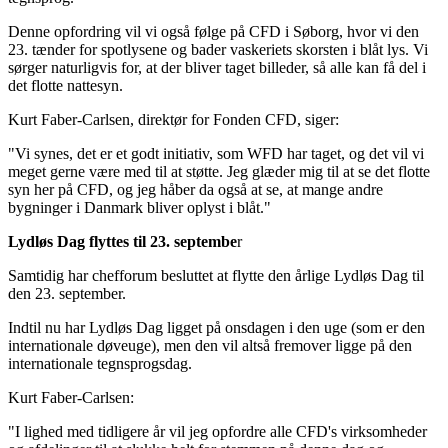
Denne opfordring vil vi også følge på CFD i Søborg, hvor vi den
23. tænder for spotlysene og bader vaskeriets skorsten i blåt lys. Vi
sørger naturligvis for, at der bliver taget billeder, så alle kan få del i
det flotte nattesyn.
Kurt Faber-Carlsen, direktør for Fonden CFD, siger:
"Vi synes, det er et godt initiativ, som WFD har taget, og det vil vi
meget gerne være med til at støtte. Jeg glæder mig til at se det flotte
syn her på CFD, og jeg håber da også at se, at mange andre
bygninger i Danmark bliver oplyst i blåt."
Lydløs Dag flyttes til 23. septembe
r
Samtidig har chefforum besluttet at flytte den årlige Lydløs Dag til
den 23. september.
Indtil nu har Lydløs Dag ligget på onsdagen i den uge (som er den
internationale døveuge), men den vil altså fremover ligge på den
internationale tegnsprogsdag.
Kurt Faber-Carlsen:
"I lighed med tidligere år vil jeg opfordre alle CFD's virksomheder