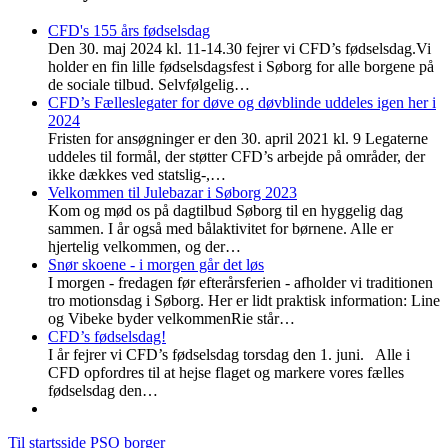
CFD's 155 års fødselsdag
Den 30. maj 2024 kl. 11-14.30 fejrer vi CFD’s fødselsdag.Vi
holder en fin lille fødselsdagsfest i Søborg for alle borgene på
de sociale tilbud. Selvfølgelig…
CFD’s Fælleslegater for døve og døvblinde uddeles igen her i
2024
Fristen for ansøgninger er den 30. april 2021 kl. 9 Legaterne
uddeles til formål, der støtter CFD’s arbejde på områder, der
ikke dækkes ved statslig-,…
Velkommen til Julebazar i Søborg 2023
Kom og mød os på dagtilbud Søborg til en hyggelig dag
sammen. I år også med bålaktivitet for børnene. Alle er
hjertelig velkommen, og der…
Snør skoene - i morgen går det løs
I morgen - fredagen før efterårsferien - afholder vi traditionen
tro motionsdag i Søborg. Her er lidt praktisk information: Line
og Vibeke byder velkommenRie står…
CFD’s fødselsdag!
I år fejrer vi CFD’s fødselsdag torsdag den 1. juni. Alle i
CFD opfordres til at hejse flaget og markere vores fælles
fødselsdag den…
Til startsside PSO borger