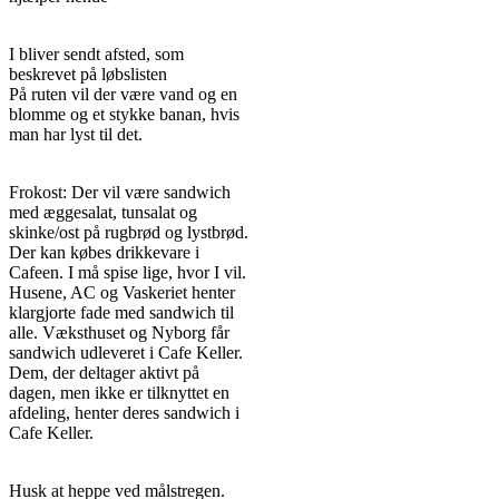
I bliver sendt afsted, som
beskrevet på løbslisten
På ruten vil der være vand og en
blomme og et stykke banan, hvis
man har lyst til det.
Frokost: Der vil være sandwich
med æggesalat, tunsalat og
skinke/ost på rugbrød og lystbrød.
Der kan købes drikkevare i
Cafeen. I må spise lige, hvor I vil.
Husene, AC og Vaskeriet henter
klargjorte fade med sandwich til
alle. Væksthuset og Nyborg får
sandwich udleveret i Cafe Keller.
Dem, der deltager aktivt på
dagen, men ikke er tilknyttet en
afdeling, henter deres sandwich i
Cafe Keller.
Husk at heppe ved målstregen.