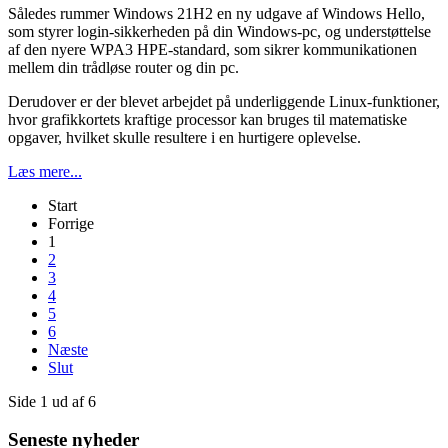
Således rummer Windows 21H2 en ny udgave af Windows Hello,
som styrer login-sikkerheden på din Windows-pc, og understøttelse
af den nyere WPA3 HPE-standard, som sikrer kommunikationen
mellem din trådløse router og din pc.
Derudover er der blevet arbejdet på underliggende Linux-funktioner,
hvor grafikkortets kraftige processor kan bruges til matematiske
opgaver, hvilket skulle resultere i en hurtigere oplevelse.
Læs mere...
Start
Forrige
1
2
3
4
5
6
Næste
Slut
Side 1 ud af 6
Seneste nyheder