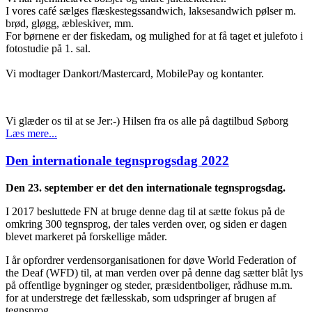
I vores café sælges flæskestegssandwich, laksesandwich pølser m.
brød, gløgg, æbleskiver, mm.
For børnene er der fiskedam, og mulighed for at få taget et julefoto i
fotostudie på 1. sal.
Vi modtager Dankort/Mastercard, MobilePay og kontanter.
Vi glæder os til at se Jer:-) Hilsen fra os alle på dagtilbud Søborg
Læs mere...
Den internationale tegnsprogsdag 2022
Den 23. september er det den internationale tegnsprogsdag.
I 2017 besluttede FN at bruge denne dag til at sætte fokus på de
omkring 300 tegnsprog, der tales verden over, og siden er dagen
blevet markeret på forskellige måder.
I år opfordrer verdensorganisationen for døve World Federation of
the Deaf (WFD) til, at man verden over på denne dag sætter blåt lys
på offentlige bygninger og steder, præsidentboliger, rådhuse m.m.
for at understrege det fællesskab, som udspringer af brugen af
tegnsprog.