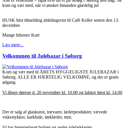
Alle er velkomne – også hvis du er på besøg i Søborg den dag! Så
kom og vær med, når vi ønsker hinanden glædelig jul
HUSK blot tilmelding afdelingsvist til Café Keller senest den 13.
december.
Mange hilsener Kurt
Læs mere...
Velkommen til Julebazar i Søborg
Kom og vær med til ÅRETS HYGGELIGSTE JULEBAZAR i
Søborg. ALLE ER HJERTELIG VELKOMNE, og der er gratis
adgang
Vi åbner dørene d. 20 november kl. 10.00 og lukker først kl. 14.00
Der er salg af glaskunst, trævarer, læderprodukter, vævede
viskestykker, karklude, tørklæder, mm.
Vi har hjemmelavet bolsjer og andre julelækkerier.